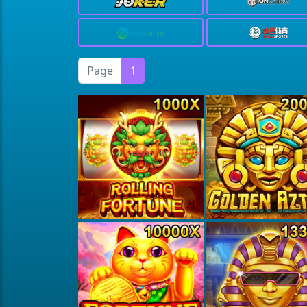
Page
1