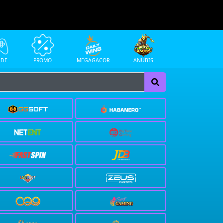
ADE
PROMO
MEGAGACOR
ANUBIS