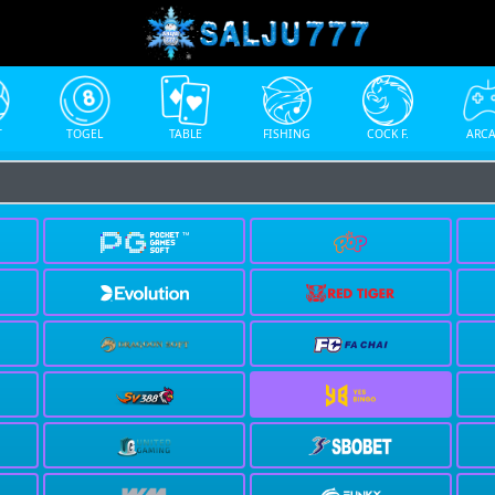
T
TOGEL
TABLE
FISHING
COCK F.
ARC