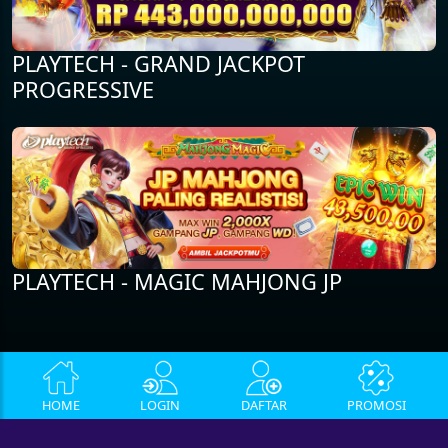
PLAYTECH - GRAND JACKPOT
PROGRESSIVE
PLAYTECH - MAGIC MAHJONG JP
HOME
LOGIN
DAFTAR
PROMOSI