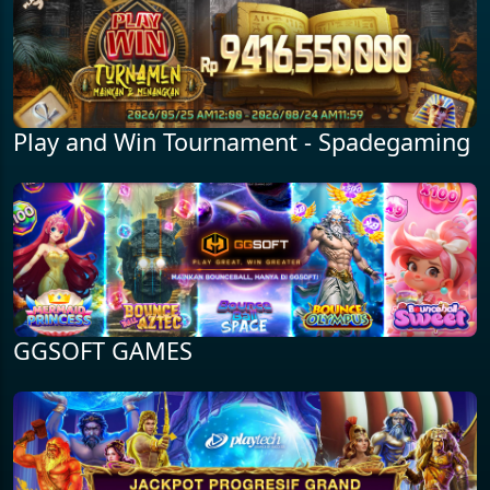
Play and Win Tournament - Spadegaming
GGSOFT GAMES