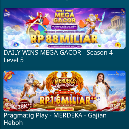
DAILY WINS MEGA GACOR - Season 4
Level 5
Pragmatig Play - MERDEKA - Gajian
Heboh