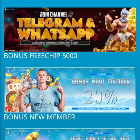
BONUS FREECHIP 5000
BONUS NEW MEMBER