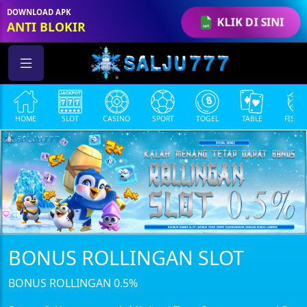
ID: 847608631640432
DOWNLOAD APK
KLIK DI SINI
ANTI BLOKIR
SELAMAT KEPADA
da***9 Telah Melakukan WD Sebesar 5.500.000
SLOT
CASINO
SPORT
TOGEL
TABLE
FISHING
COCK
BONUS ROLLINGAN SLOT
BONUS ROLLINGAN 0.5%